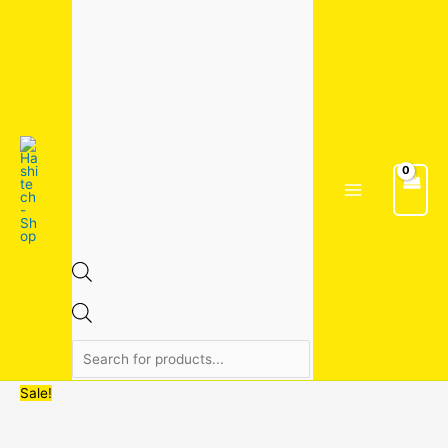
Skip
จำนวน
Original
Original
Original
Original
Original
Current
Current
Current
Current
Current
Products
to
สาย
price
price
price
price
price
price
price
price
price
price
search
content
พ่น
was:
was:
was:
was:
was:
is:
is:
is:
is:
is:
ยา
720.00฿.
2,775.00฿.
2,865.00฿.
2,380.00฿.
2,200.00฿.
480.00฿.
1,850.00฿.
1,980.00฿.
1,830.00฿.
1,900.00฿.
ทน
แรง
ดัน5ชั้น
ยาว
20
เมตร
ชิ้น
Sale!