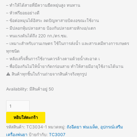
– ทำให้ได้สายที่มีความยืดหยุ่นสูง ทนทาน
– หัวฟรียอยอย่างดี
– ข้อต่อหมุนได้อิสระ ลดปัญหาสายบิดงอขณะใช้งาน
– มีปลอกหุ้มปลายสาย ป้องกันปลายสายหักงอ/แตก
– ทนแรงดันได้ถึง 220 กก./ตร.ซม.
– เหมาะสำหรับงานเกษตร ใช้ในการส่งน้ำ และสารเคมีทางการเกษตร
ทุกชนิด
– หลังเสร็จสิ้นการใช้งานควรล้างตามด้วยน้ำสะอาด เ
– พื่อป้องกันไม่ให้น้ำยากัดกร่อนสาย ทำให้สายมีอายุใช้งานได้นาน
⚠️ สินค้าทุกชิ้นในร้านถ่ายจากสินค้าจริงทุกรูป
Availability:
มีสินค้าอยู่ 50
หยิบใส่ตะกร้า
รหัสสินค้า:
TC3034-1
หมวดหมู่:
ถังฉีดยา พ่นเมล็ด
,
อุปกรณ์เสรืม
เครื่องพ่นยา
ป้ายกำกับ:
TC3007