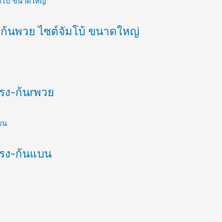
-ก้นพวย ไซต์จัมโบ้ ขนาดใหญ่
ปรง-ก้นrพวย
ปรง-ก้นแบน