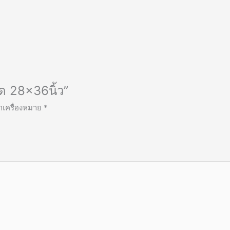
ด 28×36นิ้ว”
ทำเครื่องหมาย
*