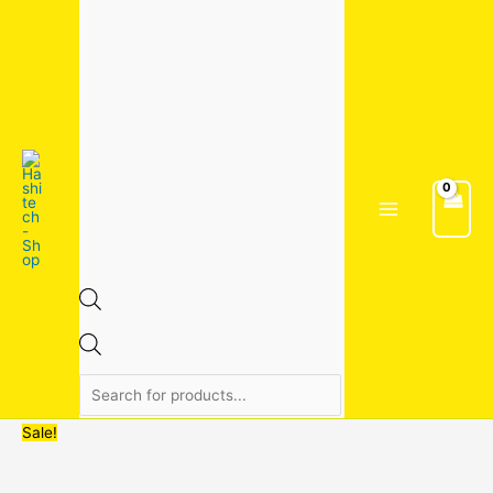
Skip
จำนวน
Original
Original
Original
Original
Current
Current
Current
Current
Products
to
ถัง
price
price
price
price
price
price
price
price
search
content
พ่น
was:
was:
was:
was:
is:
is:
is:
is:
ยา
3,080.00฿.
990.00฿.
2,890.00฿.
4,400.00฿.
2,560.00฿.
750.00฿.
2,410.00฿.
3,670.00฿.
น้ำมัน
ตรา
กรี
นเทค
25
ลิตร(ลูกลอย)
ลูกสูบ34mm.
ชิ้น
Sale!