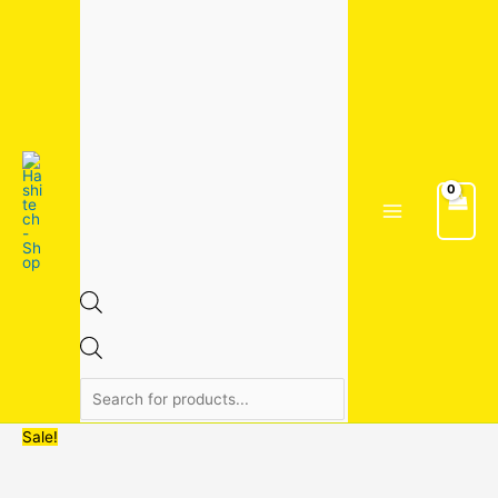
Skip
จำนวน
Original
Original
Original
Original
Current
Current
Current
Current
Products
to
สาย
price
price
price
price
price
price
price
price
search
content
เอ็น
was:
was:
was:
was:
is:
is:
is:
is:
ตัด
330.00฿.
15.00฿.
69.00฿.
220.00฿.
230.00฿.
10.00฿.
58.00฿.
120.00฿.
หญ้า
เหลี่ยม
มี
ลวด3mm.30เมตร
ชิ้น
Sale!