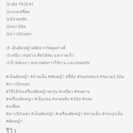
🥈รหัส TK2041
🥈แบบเหลี่ยม
🥈มีลวดสลิง
🥈หนา3มิล
🥈ยาว30เมตร
🎨 เอ็นตัดหญ้าผลิตจากวัสดุอย่างดี
🎨เหนียว ทนทาน ตัดได้คม และรวดเร็ว
🎨น้ำหนักเบา สะดวกต่อการใช้งาน และปลอดภัย
#เอ็นตัดหญ้า #สายเอ็น #ตัดหญ้า #ยี่ห้อ #Hashitech #ขนาด2.5มิล
#ยาว30เมตร
#ใช้ได้กับเครื่องตัดหญ้าทุกรุ่น #เหนียว #ทนทาน
#เครื่องตัดหญา #เอ็นกลม #ลวดสลิง #3มิล #กลม
#เหลี่ยม
#ยาว30เมตร #เอ็นตัดหญ้า #เครื่องตัดหญ้า #จานเอ็น #กระปุกเอ็น
#ตัดหญ้า
รีวิว