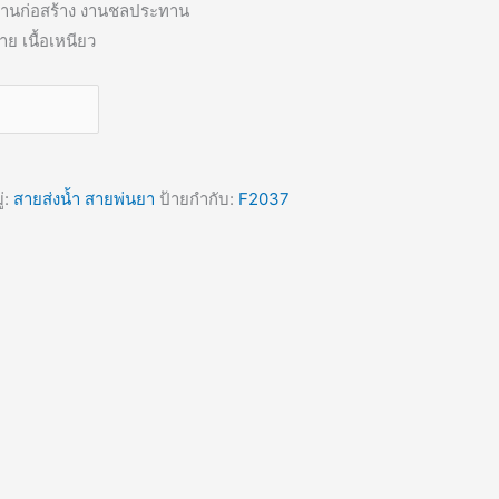
งานก่อสร้าง งานชลประทาน
าย เนื้อเหนียว
่:
สายส่งน้ำ สายพ่นยา
ป้ายกำกับ:
F2037