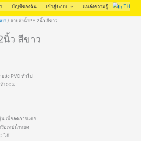
TH
รา
บัญชีของฉัน
เข้าสู่ระบบ
แหล่งความรู้
นยา
/ สายส่งน้ำPE 2นิ้ว สีขาว
นิ้ว สีขาว
ยส่ง PVC ทั่วไป
แท้100%
น
ุ่น เพื่อลดการแตก
 หรือเทปน้ำหยด
 ได้