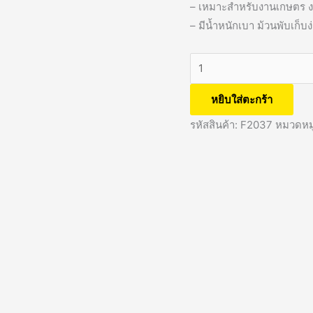
– เหมาะสำหรับงานเกษตร 
– มีน้ำหนักเบา ม้วนพับเก็บง่
หยิบใส่ตะกร้า
รหัสสินค้า:
F2037
หมวดหมู