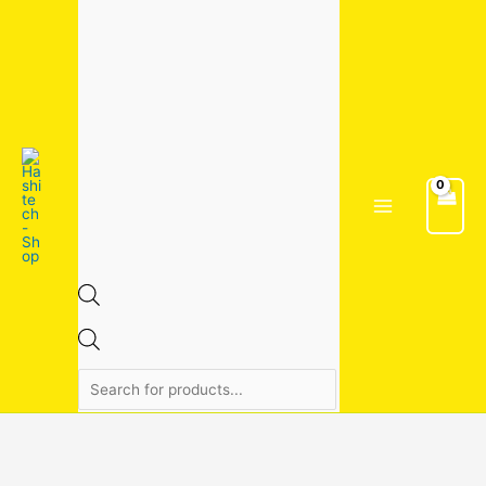
Skip
จำนวน
Original
Current
Products
to
ถัง
price
price
search
content
น้ำมัน
was:
is:
767ลูกลอย
105.00฿.
85.00฿.
ชิ้น