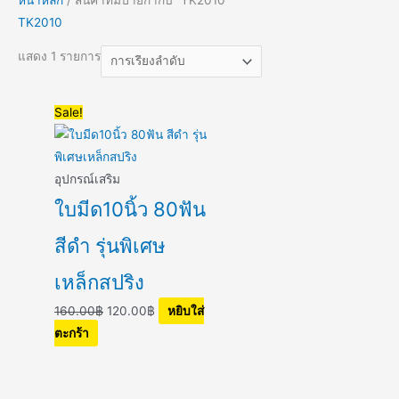
TK2010
แสดง 1 รายการ
Original
Current
Sale!
price
price
was:
is:
160.00฿.
120.00฿.
อุปกรณ์เสริม
ใบมีด10นิ้ว 80ฟัน
สีดำ รุ่นพิเศษ
เหล็กสปริง
160.00
฿
120.00
฿
หยิบใส่
ตะกร้า