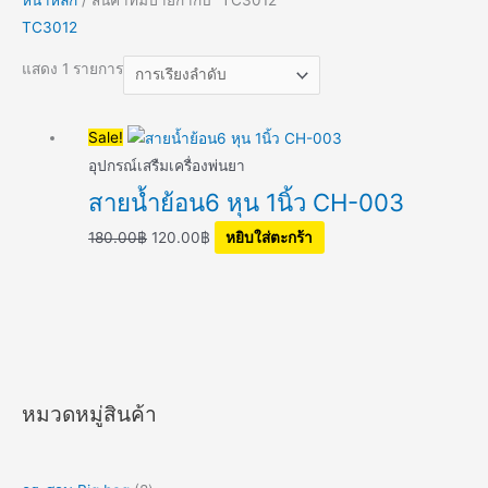
TC3012
แสดง 1 รายการ
Original
Current
Sale!
price
price
อุปกรณ์เสรืมเครื่องพ่นยา
was:
is:
สายน้ำย้อน6 หุน 1นิ้ว CH-003
180.00฿.
120.00฿.
180.00
฿
120.00
฿
หยิบใส่ตะกร้า
หมวดหมู่สินค้า