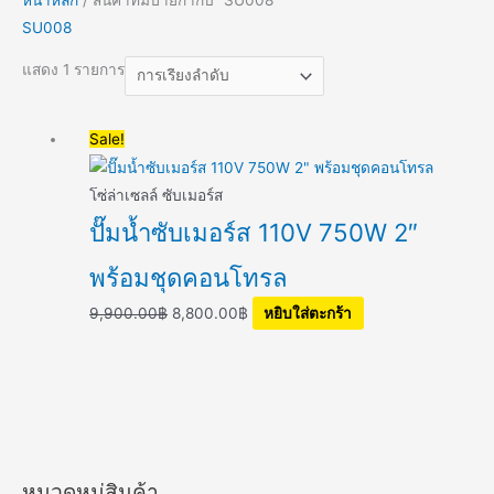
SU008
แสดง 1 รายการ
Original
Current
Sale!
price
price
was:
is:
โซ่ล่าเซลล์ ซับเมอร์ส
9,900.00฿.
8,800.00฿.
ปั๊มน้ำซับเมอร์ส 110V 750W 2″
พร้อมชุดคอนโทรล
9,900.00
฿
8,800.00
฿
หยิบใส่ตะกร้า
หมวดหมู่สินค้า