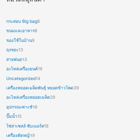
กระสอบ Big bag
8
ขนมและอาหาร
8
ของใช้ในบ้าน
9
ถุงขยะ
13
สายพ่นยา
3
อะไหล่เครื่องยนต์
19
Uncategorized
14
เครื่องหยอดเมล็ดพันธุ์ หยอดข้าวโพด
39
อะไหล่เครื่องหยอดเมล็ด
29
อุปกรณเพาะชำ
8
ปั๊มน้ำ
15
โซ่ล่าเซลล์ ซับเมอร์ส
18
เครื่องตัดหญ้า
9