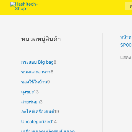
ห
หน้าห
หมวดหมู่สินค้า
SP00
แสดง 
กระสอบ Big bag
8
ขนมและอาหาร
8
ของใช้ในบ้าน
9
ถุงขยะ
13
สายพ่นยา
3
อะไหล่เครื่องยนต์
19
Uncategorized
14
เครื่องหยอดเมล็ดพันธุ์ หยอด