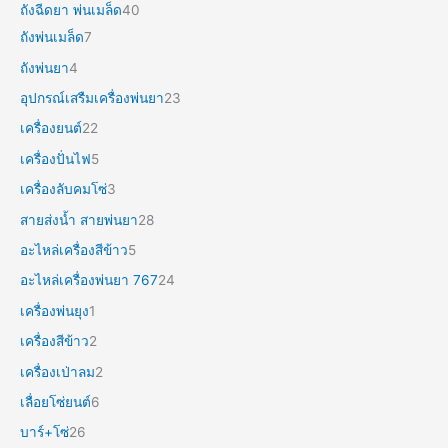
ถังฉีดยา พ่นเมล็ด
40
ถังพ่นเมล็ด
7
ถังพ่นยา
4
อุปกรณ์เสรืมเครื่องพ่นยา
23
เครื่องยนต์
22
เครื่องปั่นไฟ
5
เครื่องลับคมโซ่
3
สายส่งน้ำ สายพ่นยา
28
อะไหล่เครื่องสีข้าว
5
อะไหล่เครื่องพ่นยา 767
24
เครื่องพ่นยุง
1
เครื่องสีข้าว
2
เครื่องเป่าลม
2
เลื่อยโซ่ยนต์
6
บาร์+โซ่
26