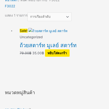
F3022
แสดง 1 รายการ
Original
Current
Sale!
price
price
Uncategorized
was:
is:
ถ้วยสตาร์ท มูเลย์ สตาร์ท
79.00฿.
35.00฿.
79.00
฿
35.00
฿
หยิบใส่ตะกร้า
หมวดหมู่สินค้า