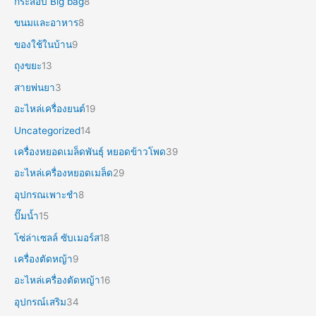
กระสอบ Big bag
8
ขนมและอาหาร
8
ของใช้ในบ้าน
9
ถุงขยะ
13
สายพ่นยา
3
อะไหล่เครื่องยนต์
19
Uncategorized
14
เครื่องหยอดเมล็ดพันธุ์ หยอดข้าวโพด
39
อะไหล่เครื่องหยอดเมล็ด
29
อุปกรณเพาะชำ
8
ปั๊มน้ำ
15
โซ่ล่าเซลล์ ซับเมอร์ส
18
เครื่องตัดหญ้า
9
อะไหล่เครื่องตัดหญ้า
16
อุปกรณ์เสริม
34