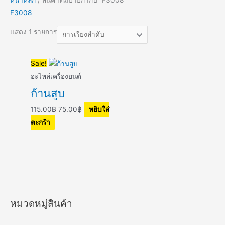
F3008
แสดง 1 รายการ
Original
Current
Sale!
price
price
อะไหล่เครื่องยนต์
was:
is:
ก้านสูบ
115.00฿.
75.00฿.
115.00
฿
75.00
฿
หยิบใส่
ตะกร้า
หมวดหมู่สินค้า